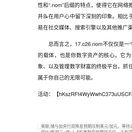
性和“.nom”后缀的特点，使得它在
并📝在用户心中留下深刻的印象。相比于那
易在社交媒体、搜索引擎以及其他推广
总而言之，17.c26.nom不仅
的载体，也是你数字资产的核心。它为
象、以及管理数字财富的终极平台。抓住1
属于你自己的无限可能。
活动：【
hKszRFt4WyWwhC373uUSCF
美联;储与加央行双降息预期压制美元/加元，等待
同比‘增’超三<倍>！A股再融资规模破万亿，主板