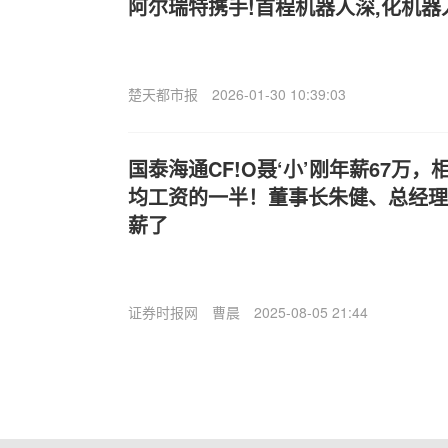
阿尔瑞特携手!首程机器人深,化机器
楚天都市报
2026-01-30 10:39:03
国泰海通CF!O聂‘小’刚年薪67万，
均工资的一半！董事长朱健、总经理
薪了
证券时报网
曹晨
2025-08-05 21:44